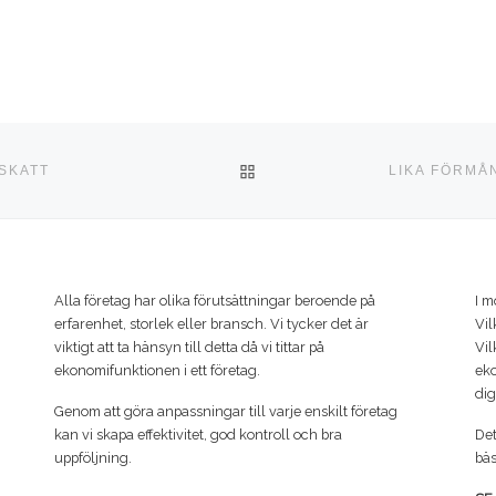
TILLBAKA TILL INLÄGGSLI
SKATT
Alla företag har olika förutsättningar beroende på
I m
erfarenhet, storlek eller bransch. Vi tycker det är
Vil
viktigt att ta hänsyn till detta då vi tittar på
Vil
ekonomifunktionen i ett företag.
eko
dig
Genom att göra anpassningar till varje enskilt företag
kan vi skapa effektivitet, god kontroll och bra
Det
uppföljning.
bäs