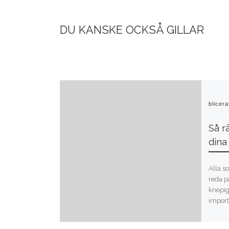
DU KANSKE OCKSÅ GILLAR
Publicer
Så r
dina
Alla s
reda p
knepig
importe