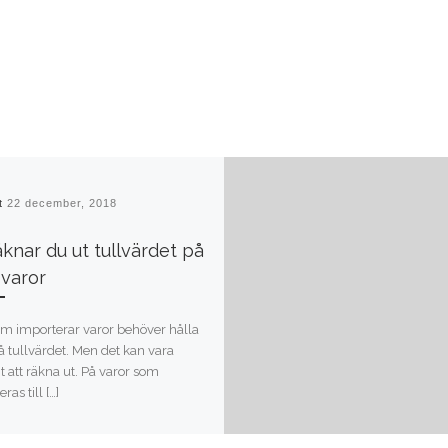
at
22 december, 2018
äknar du ut tullvärdet på
 varor
om importerar varor behöver hålla
å tullvärdet. Men det kan vara
t att räkna ut. På varor som
ras till […]