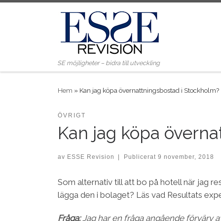
Skip to content
SE möjligheter – bidra till utveckling
Hem
»
Kan jag köpa övernattningsbostad i Stockholm?
ÖVRIGT
Kan jag köpa överna
av
ESSE Revision
|
Publicerat
9 november, 2018
Som alternativ till att bo på hotell när ja
lägga den i bolaget? Läs vad Resultats expe
Fråga:
Jag har en fråga angående förvärv 