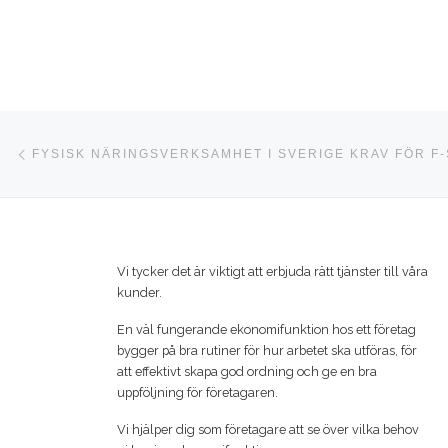
Inläggsnavigering
Föregående inlägg
FYSISK NÄRINGSVERKSAMHET I SVERIGE KRAV FÖR F-
Vi tycker det är viktigt att erbjuda rätt tjänster till våra
kunder.
En väl fungerande ekonomifunktion hos ett företag
bygger på bra rutiner för hur arbetet ska utföras, för
att effektivt skapa god ordning och ge en bra
uppföljning för företagaren.
Vi hjälper dig som företagare att se över vilka behov