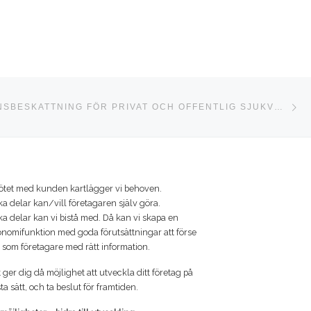
Nä
STA
LIKA FÖRMÅNSBESKATTNING FÖR PRIVAT OCH OFFENTLIG SJUKVÅRD
ötet med kunden kartlägger vi behoven.
ka delar kan/vill företagaren själv göra.
ka delar kan vi bistå med. Då kan vi skapa en
nomifunktion med goda förutsättningar att förse
 som företagare med rätt information.
 ger dig då möjlighet att utveckla ditt företag på
ta sätt, och ta beslut för framtiden.