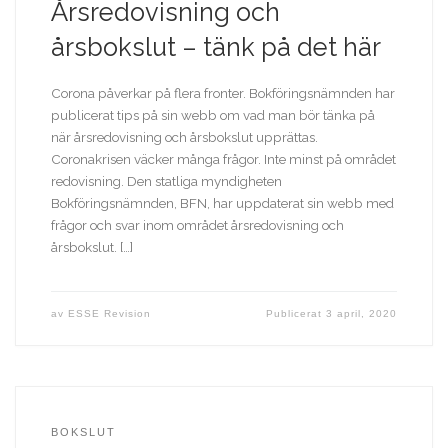
Årsredovisning och
årsbokslut – tänk på det här
Corona påverkar på flera fronter. Bokföringsnämnden har
publicerat tips på sin webb om vad man bör tänka på
när årsredovisning och årsbokslut upprättas.
Coronakrisen väcker många frågor. Inte minst på området
redovisning. Den statliga myndigheten
Bokföringsnämnden, BFN, har uppdaterat sin webb med
frågor och svar inom området årsredovisning och
årsbokslut. […]
av
ESSE Revision
Publicerat
3 april, 2020
BOKSLUT