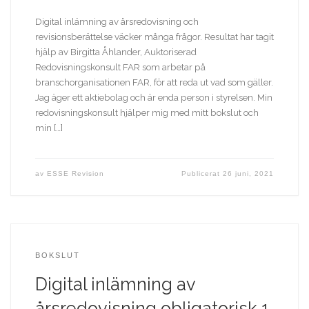
Digital inlämning av årsredovisning och
revisionsberättelse väcker många frågor. Resultat har tagit
hjälp av Birgitta Åhlander, Auktoriserad
Redovisningskonsult FAR som arbetar på
branschorganisationen FAR, för att reda ut vad som gäller.
Jag äger ett aktiebolag och är enda person i styrelsen. Min
redovisnings­konsult hjälper mig med mitt bokslut och
min […]
av
ESSE Revision
Publicerat
26 juni, 2021
BOKSLUT
Digital inlämning av
årsredovisning obligatorisk 1