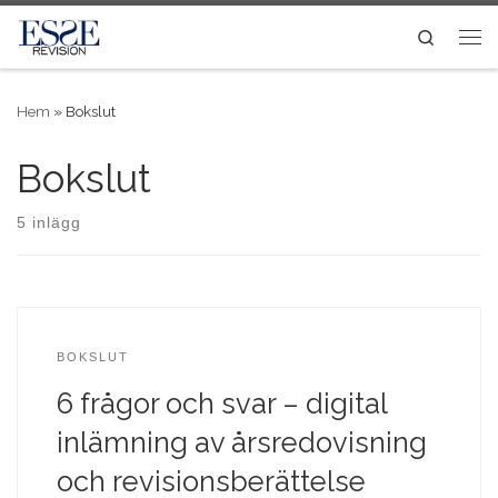
Skip to content
Search
Me
Hem
»
Bokslut
Bokslut
5 inlägg
BOKSLUT
6 frågor och svar – digital
inlämning av årsredovisning
och revisionsberättelse