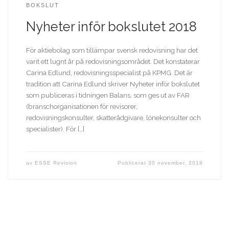
BOKSLUT
Nyheter inför bokslutet 2018
För aktiebolag som tillämpar svensk redovisning har det
varit ett lugnt år på redovisningsområdet. Det konstaterar
Carina Edlund, redovisningsspecialist på KPMG. Det är
tradition att Carina Edlund skriver Nyheter inför bokslutet
som publiceras i tidningen Balans, som ges ut av FAR
(branschorganisationen för revisorer,
redovisningskonsulter, skatterådgivare, lönekonsulter och
specialister). För […]
av
ESSE Revision
Publicerat
30 november, 2018