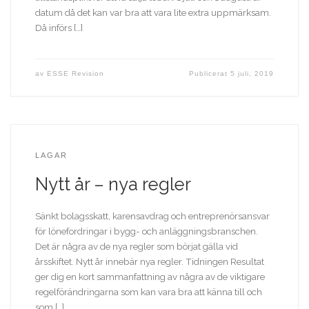
datum då det kan var bra att vara lite extra uppmärksam.
Då införs […]
av
ESSE Revision
Publicerat
5 juli, 2019
LAGAR
Nytt år – nya regler
Sänkt bolagsskatt, karensavdrag och entreprenörsansvar
för lönefordringar i bygg- och anläggningsbranschen.
Det är några av de nya regler som börjat gälla vid
årsskiftet. Nytt år innebär nya regler. Tidningen Resultat
ger dig en kort sammanfattning av några av de viktigare
regelförändringarna som kan vara bra att känna till och
som […]