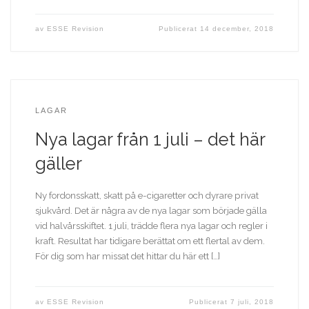
av
ESSE Revision
Publicerat
14 december, 2018
LAGAR
Nya lagar från 1 juli – det här
gäller
Ny fordonsskatt, skatt på e-cigaretter och dyrare privat
sjukvård. Det är några av de nya lagar som började gälla
vid halvårsskiftet. 1 juli, trädde flera nya lagar och regler i
kraft. Resultat har tidigare berättat om ett flertal av dem.
För dig som har missat det hittar du här ett […]
av
ESSE Revision
Publicerat
7 juli, 2018