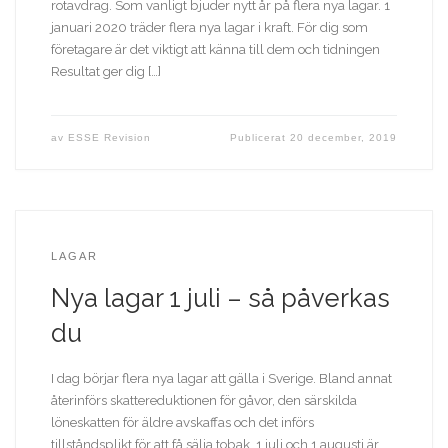
rotavdrag. Som vanligt bjuder nytt år på flera nya lagar. 1
januari 2020 träder flera nya lagar i kraft. För dig som
företagare är det viktigt att känna till dem och tidningen
Resultat ger dig […]
av
ESSE Revision
Publicerat
20 december, 2019
LAGAR
Nya lagar 1 juli – så påverkas
du
I dag börjar flera nya lagar att gälla i Sverige. Bland annat
återinförs skattereduktionen för gåvor, den särskilda
löneskatten för äldre avskaffas och det införs
tillståndsplikt för att få sälja tobak. 1 juli och 1 augusti är