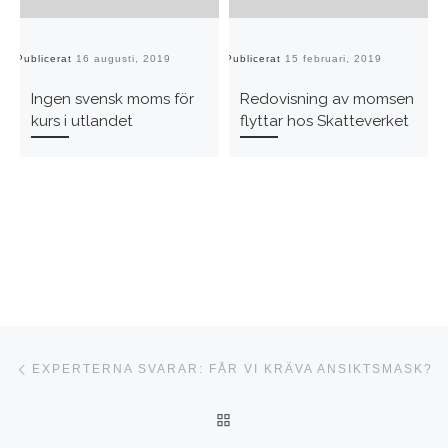
Publicerat
16 augusti, 2019
Publicerat
15 februari, 2019
Pu
Ingen svensk moms för
Redovisning av momsen
kurs i utlandet
flyttar hos Skatteverket
Inläggsnavigering
Föregående inlägg
EXPERTERNA SVARAR: FÅR VI KRÄVA ANSIKTSMASK?
TILLBAKA TILL INLÄGGSLI