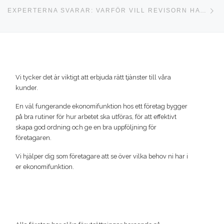
Nä
EXPERTERNA SVARAR: VARFÖR VILL REVISORN HA EN SIE-FIL?
Vi tycker det är viktigt att erbjuda rätt tjänster till våra
kunder.
En väl fungerande ekonomifunktion hos ett företag bygger
på bra rutiner för hur arbetet ska utföras, för att effektivt
skapa god ordning och ge en bra uppföljning för
företagaren.
Vi hjälper dig som företagare att se över vilka behov ni har i
er ekonomifunktion.