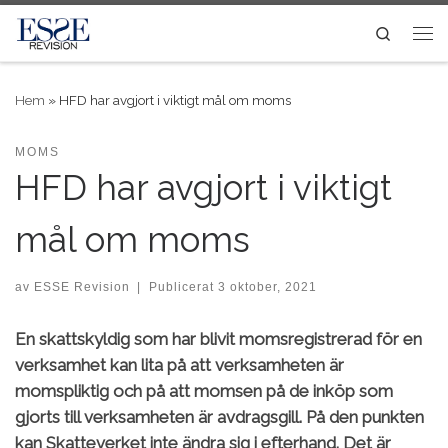
Skip to content
Search
Me
Hem
»
HFD har avgjort i viktigt mål om moms
MOMS
HFD har avgjort i viktigt
mål om moms
av
ESSE Revision
|
Publicerat
3 oktober, 2021
En skattskyldig som har blivit momsregistrerad för en
verksamhet kan lita på att verksamheten är
momspliktig och på att momsen på de inköp som
gjorts till verksamheten är avdragsgill. På den punkten
kan Skatteverket inte ändra sig i efterhand. Det är