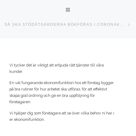
TILLBAKA TILL INLÄGGSLI
Nä
SÅ SKA STÖDÅTGÄRDERNA BOKFÖRAS I CORONAKRISEN
Vi tycker det är viktigt att erbjuda rätt tjänster till våra
kunder.
En väl fungerande ekonomifunktion hos ett företag bygger
på bra rutiner för hur arbetet ska utföras, för att effektivt
skapa god ordning och ge en bra uppföljning för
företagaren.
Vi hjälper dig som företagare att se över vilka behov ni har i
er ekonomifunktion.