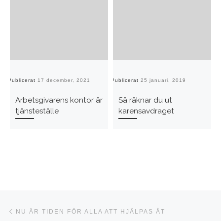
Publicerat
17 december, 2021
Publicerat
25 januari, 2019
Pu
Arbetsgivarens kontor är
Så räknar du ut
tjänsteställe
karensavdraget
Inläggsnavigering
Föregående inlägg
NU ÄR TIDEN FÖR ALLA ATT HJÄLPAS ÅT