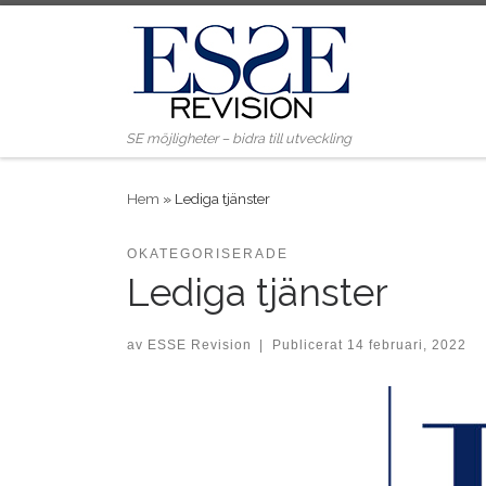
Skip to content
SE möjligheter – bidra till utveckling
Hem
»
Lediga tjänster
OKATEGORISERADE
Lediga tjänster
av
ESSE Revision
|
Publicerat
14 februari, 2022