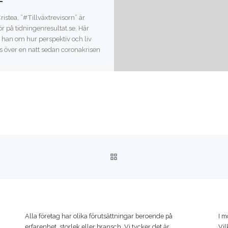
istea, ”#Tillväxtrevisorn” är
ör på tidningenresultat.se. Här
r han om hur perspektiv och liv
s över en natt sedan coronakrisen
]
TILLBAKA TILL INLÄGGSLI
Alla företag har olika förutsättningar beroende på
I m
erfarenhet, storlek eller bransch. Vi tycker det är
Vil