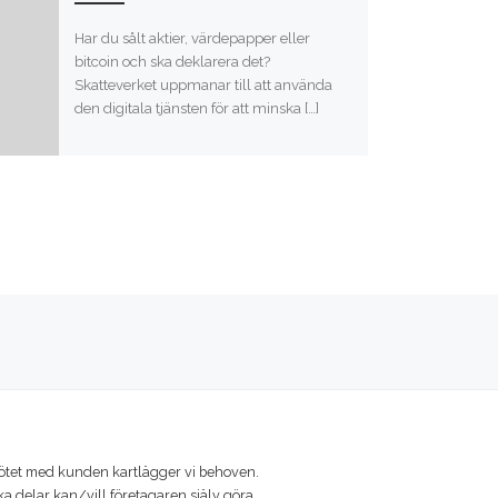
Har du sålt aktier, värdepapper eller
bitcoin och ska deklarera det?
Skatteverket uppmanar till att använda
den digitala tjänsten för att minska […]
STA
ötet med kunden kartlägger vi behoven.
ka delar kan/vill företagaren själv göra.