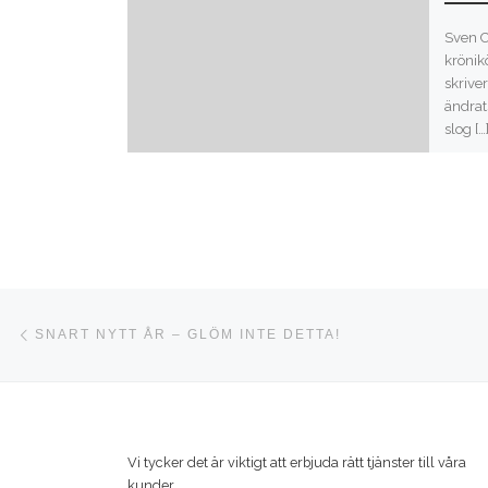
Sven Cr
krönik
skrive
ändrat
slog […
Inläggsnavigering
Föregående inlägg
SNART NYTT ÅR – GLÖM INTE DETTA!
Vi tycker det är viktigt att erbjuda rätt tjänster till våra
kunder.