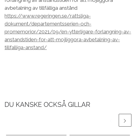
förlängning av anståndstiden för att möjliggöra
avbetalning av tillfälliga anstånd
https://www.regeringen.se/rattsliga-
dokument/departementsserien-och-
promemorior/2021/09/en-ytterligare-forlangning-av-
anstandstiden-for-att-mojliggora-avbetalning-av-
tillfalliga-anstand/
DU KANSKE OCKSÅ GILLAR