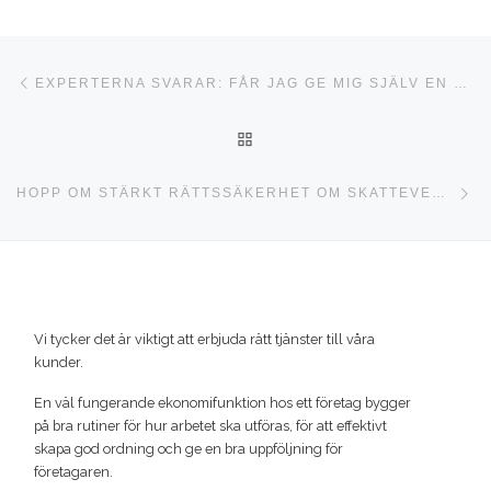
Inläggsnavigering
Föregående inlägg
EXPERTERNA SVARAR: FÅR JAG GE MIG SJÄLV EN PRESENT?
TILLBAKA TILL INLÄGGSLI
Nä
HOPP OM STÄRKT RÄTTSSÄKERHET OM SKATTEVERKET FÅR HANTERA KORTTIDSTÖDET
Vi tycker det är viktigt att erbjuda rätt tjänster till våra
kunder.
En väl fungerande ekonomifunktion hos ett företag bygger
på bra rutiner för hur arbetet ska utföras, för att effektivt
skapa god ordning och ge en bra uppföljning för
företagaren.