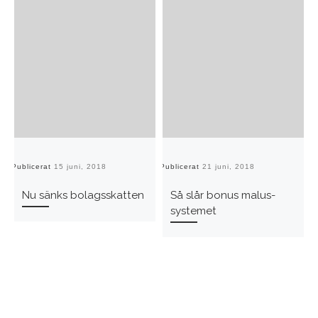
Publicerat
15 juni, 2018
Publicerat
21 juni, 2018
Pu
Nu sänks bolagsskatten
Så slår bonus malus-
systemet