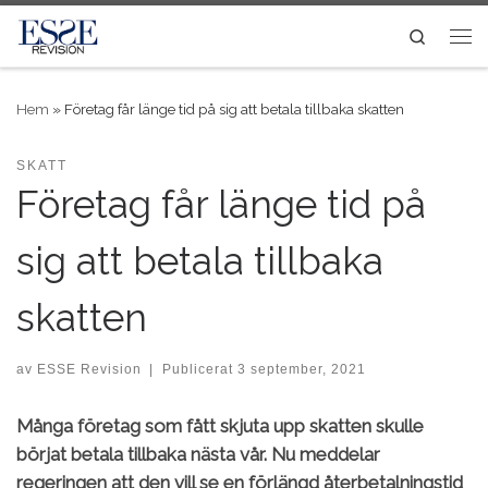
Skip to content
Search
Me
Hem
»
Företag får länge tid på sig att betala tillbaka skatten
SKATT
Företag får länge tid på
sig att betala tillbaka
skatten
av
ESSE Revision
|
Publicerat
3 september, 2021
Många företag som fått skjuta upp skatten skulle
börjat betala tillbaka nästa vår. Nu meddelar
regeringen att den vill se en förlängd återbetalningstid