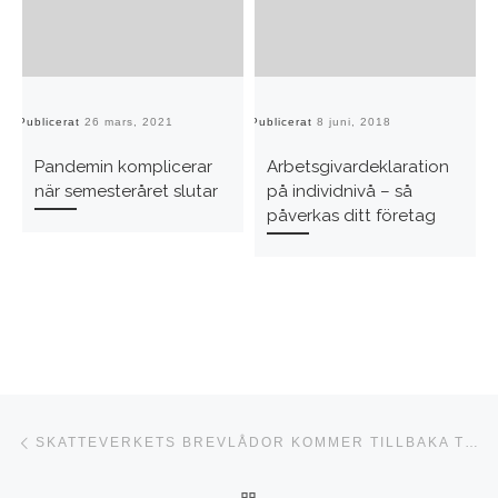
Publicerat
26 mars, 2021
Publicerat
8 juni, 2018
Pu
Pandemin komplicerar
Arbetsgivardeklaration
när semesteråret slutar
på individnivå – så
påverkas ditt företag
Inläggsnavigering
Föregående inlägg
SKATTEVERKETS BREVLÅDOR KOMMER TILLBAKA TILL DEKLARATIONEN
TILLBAKA TILL INLÄGGSLI