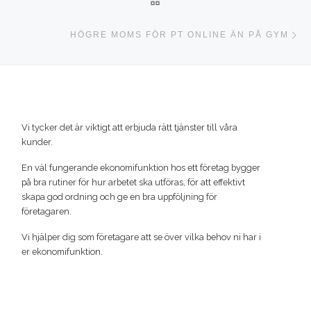
Nä
HÖGRE MOMS FÖR PT ONLINE ÄN PÅ GYM
Vi tycker det är viktigt att erbjuda rätt tjänster till våra
kunder.
En väl fungerande ekonomifunktion hos ett företag bygger
på bra rutiner för hur arbetet ska utföras, för att effektivt
skapa god ordning och ge en bra uppföljning för
företagaren.
Vi hjälper dig som företagare att se över vilka behov ni har i
er ekonomifunktion.