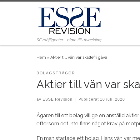
Skip to content
SE möjligheter – bidra till utveckling
Hem
»
Aktier till vän var skattefri gåva
BOLAGSFRÅGOR
Aktier till vän var sk
av
ESSE Revision
|
Publicerat
10 juli, 2020
Ägaren till ett bolag vill ge en anställd akt
eftersom det inte finns något krav på motp
En man startade ett bolag. Hans vän var med 