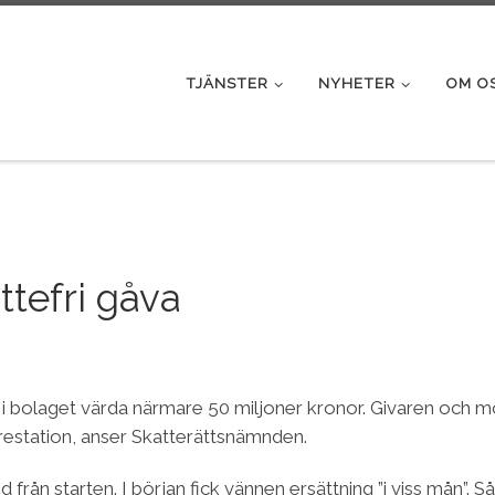
TJÄNSTER
NYHETER
OM O
attefri gåva
ier i bolaget värda närmare 50 miljoner kronor. Givaren och 
restation, anser Skatterättsnämnden.
från starten. I början fick vännen ersättning ”i viss mån”.