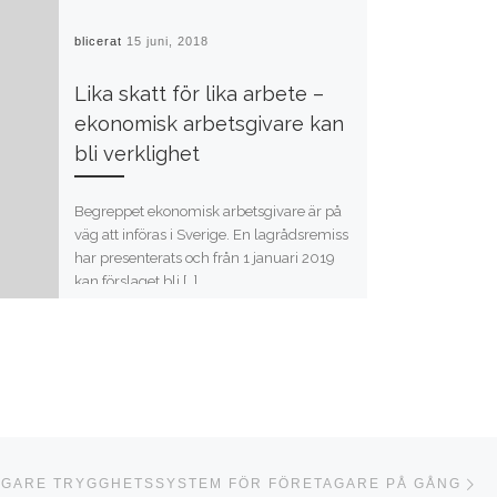
Publicerat
15 juni, 2018
Lika skatt för lika arbete –
ekonomisk arbetsgivare kan
bli verklighet
Begreppet ekonomisk arbetsgivare är på
väg att införas i Sverige. En lagrådsremiss
har presenterats och från 1 januari 2019
kan förslaget bli […]
Nä
STA
IGARE TRYGGHETSSYSTEM FÖR FÖRETAGARE PÅ GÅNG