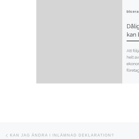
Publicer
Dåli
kan 
Att föl
helt a
ekonom
företag
Inläggsnavigering
Föregående inlägg
KAN JAG ÄNDRA I INLÄMNAD DEKLARATION?