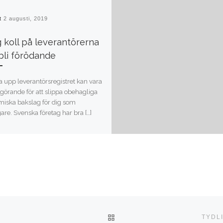
at
2 augusti, 2019
g koll på leverantörerna
bli förödande
ja upp leverantörsregistret kan vara
vgörande för att slippa obehagliga
iska bakslag för dig som
are. Svenska företag har bra […]
TILLBAKA TILL INLÄGGSLI
TYDL