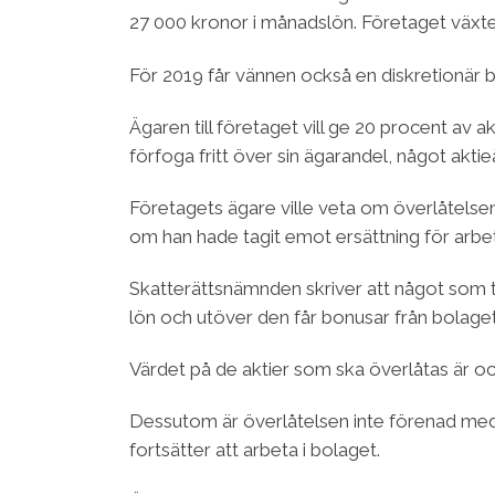
27 000 kronor i månadslön. Företaget växte
För 2019 får vännen också en diskretionär b
Ägaren till företaget vill ge 20 procent av a
förfoga fritt över sin ägarandel, något aktieä
Företagets ägare ville veta om överlåtelsen
om han hade tagit emot ersättning för arbet
Skatterättsnämnden skriver att något som ta
lön och utöver den får bonusar från bolaget
Värdet på de aktier som ska överlåtas är o
Dessutom är överlåtelsen inte förenad med nå
fortsätter att arbeta i bolaget.