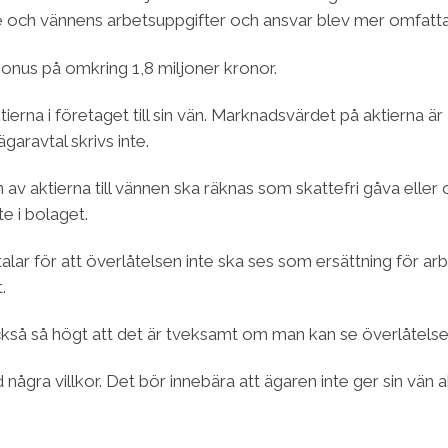
 och vännens arbetsuppgifter och ansvar blev mer omfatta
onus på omkring 1,8 miljoner kronor.
ktierna i företaget till sin vän. Marknadsvärdet på aktierna
garavtal skrivs inte.
 av aktierna till vännen ska räknas som skattefri gåva ell
e i bolaget.
lar för att överlåtelsen inte ska ses som ersättning för a
.
ckså så högt att det är tveksamt om man kan se överlåtelse
gra villkor. Det bör innebära att ägaren inte ger sin vän a