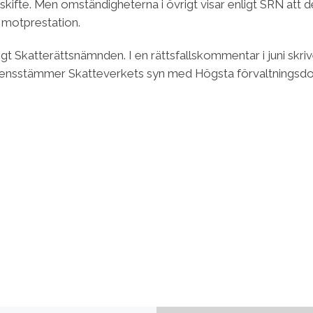
nsskifte. Men omständigheterna i övrigt visar enligt SRN att 
å motprestation.
igt Skatterättsnämnden. I en rättsfallskommentar i juni skr
verensstämmer Skatteverkets syn med Högsta förvaltnings