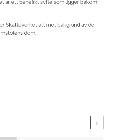
det är ett benefikt syfte som ligger bakom
iver Skatteverket att mot bakgrund av de
domstolens dom.