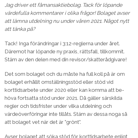
Jag driver ett fåmansaktiebolag. Tack för löpande
värdefulla kommentarer i olika frågor! Bolaget avser
att lämna utdelning nu under våren 2021. Något nytt
att tänka på?
Tack! Inga förändringar i 3:12-reglerna under året.
Däremot har löpande ny praxis, rättsfall, tillkommit.
Stäm av den delen med din revisor/skatterådgivare!
Det som bolaget och du måste ha full koll på är om
bolaget erhållit omställningsstöd eller stöd vid
korttidsarbete under 2020 eller kan komma att be­
höva fortsatta stöd under 2021. Då gäller särskilda
regler och tidsfrister under vilka utdelning och
värdeöverföringar inte tillåts. Stäm av dessa noga så
att bolaget vet när det är ”grönt”.
Avser bolaget att söka stöd för korttidsarbete enligt