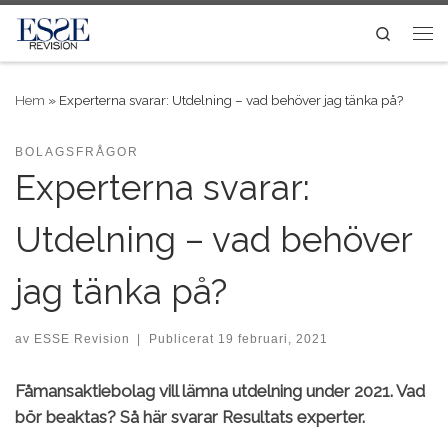
Skip to content
Search
Me
Hem
»
Experterna svarar: Utdelning – vad behöver jag tänka på?
BOLAGSFRÅGOR
Experterna svarar:
Utdelning – vad behöver
jag tänka på?
av
ESSE Revision
|
Publicerat
19 februari, 2021
Fåmansaktiebolag vill lämna utdelning under 2021. Vad
bör beaktas? Så här svarar Resultats experter.