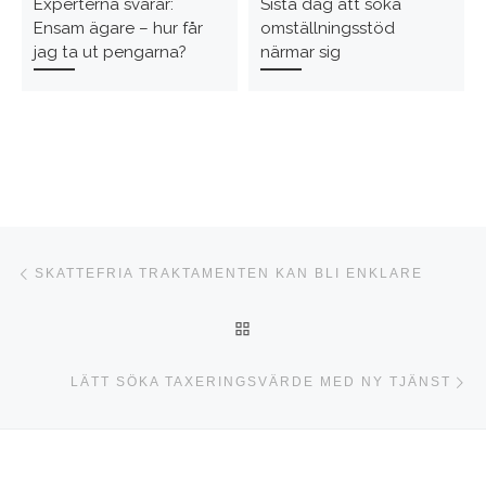
Experterna svarar:
Sista dag att söka
Ensam ägare – hur får
omställningsstöd
jag ta ut pengarna?
närmar sig
Inläggsnavigering
Föregående inlägg
SKATTEFRIA TRAKTAMENTEN KAN BLI ENKLARE
TILLBAKA TILL INLÄGGSLI
Nä
LÄTT SÖKA TAXERINGSVÄRDE MED NY TJÄNST