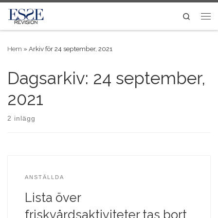
Skip to content
Search
Me
Hem
»
Arkiv för 24 september, 2021
Dagsarkiv:
24 september,
2021
2 inlägg
ANSTÄLLDA
Lista över
friskvårdsaktiviteter tas bort