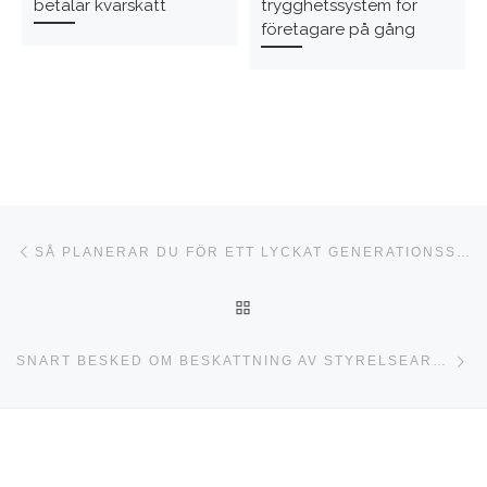
betalar kvarskatt
trygghetssystem för
företagare på gång
Inläggsnavigering
Föregående inlägg
SÅ PLANERAR DU FÖR ETT LYCKAT GENERATIONSSKIFTE
TILLBAKA TILL INLÄGGSLI
Nä
SNART BESKED OM BESKATTNING AV STYRELSEARVODEN