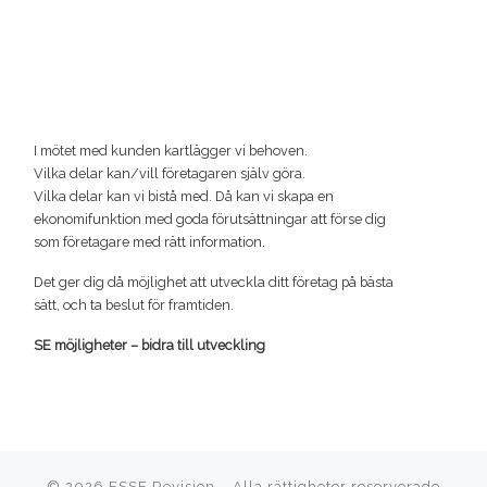
I mötet med kunden kartlägger vi behoven.
Vilka delar kan/vill företagaren själv göra.
Vilka delar kan vi bistå med. Då kan vi skapa en
ekonomifunktion med goda förutsättningar att förse dig
som företagare med rätt information.
Det ger dig då möjlighet att utveckla ditt företag på bästa
sätt, och ta beslut för framtiden.
SE möjligheter – bidra till utveckling
© 2026
ESSE Revision
–
Alla rättigheter reserverade