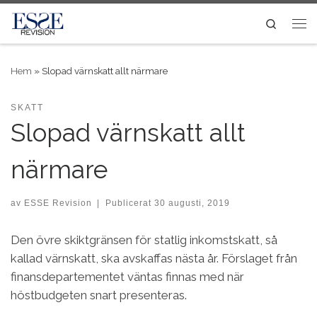
Skip to content
Search
Me
Hem
»
Slopad värnskatt allt närmare
SKATT
Slopad värnskatt allt
närmare
av
ESSE Revision
|
Publicerat
30 augusti, 2019
Den övre skiktgränsen för statlig inkomstskatt, så
kallad värnskatt, ska avskaffas nästa år. Förslaget från
finansdepartementet väntas finnas med när
höstbudgeten snart presenteras.