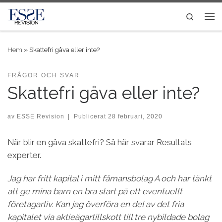
Skip to content
Search
Me
Hem
»
Skattefri gåva eller inte?
FRÅGOR OCH SVAR
Skattefri gåva eller inte?
av
ESSE Revision
|
Publicerat
28 februari, 2020
När blir en gåva skattefri? Så här svarar Resultats
experter.
Jag har fritt kapital i mitt fåmansbolag A och har tänkt
att ge mina barn en bra start på ett eventuellt
företagarliv. Kan jag överföra en del av det fria
kapitalet via aktieägartillskott till tre nybildade bolag