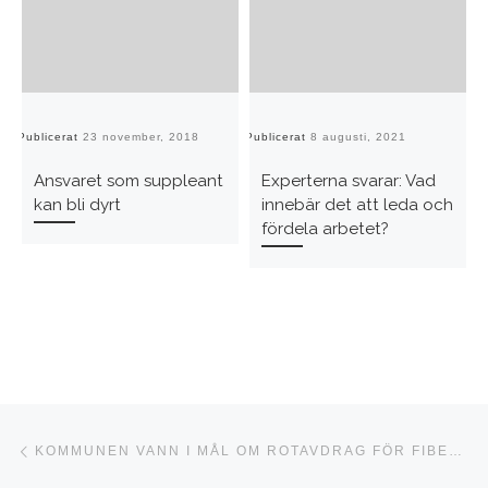
Publicerat
23 november, 2018
Publicerat
8 augusti, 2021
Pu
Ansvaret som suppleant
Experterna svarar: Vad
kan bli dyrt
innebär det att leda och
fördela arbetet?
Inläggsnavigering
Föregående inlägg
KOMMUNEN VANN I MÅL OM ROTAVDRAG FÖR FIBERNÄT