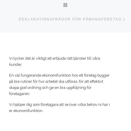
TILLBAKA TILL INLÄGGSLI
Nä
DEKLARATIONSFRÅGOR FÖR FÅMANSFÖRETAG
Vi tycker det är viktigt att erbjuda rätt tjänster till våra
kunder.
En väl fungerande ekonomifunktion hos ett företag bygger
på bra rutiner för hur arbetet ska utföras, för att effektivt
skapa god ordning och ge en bra uppföljning för
företagaren.
Vi hjälper dig som företagare att se över vilka behov ni har i
er ekonomifunktion.