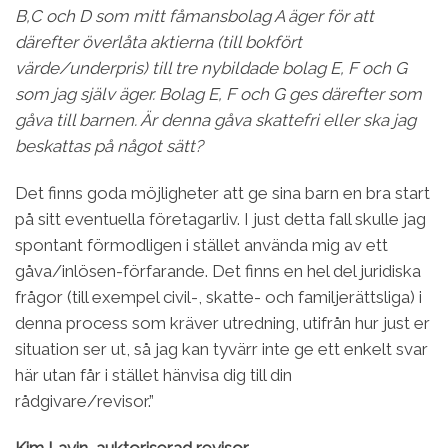
B,C och D som mitt fåmansbolag A äger för att
därefter överlåta aktierna (till bokfört
värde/underpris) till tre nybildade bolag E, F och G
som jag själv äger. Bolag E, F och G ges därefter som
gåva till barnen. Är denna gåva skattefri eller ska jag
beskattas på något sätt?
Det finns goda möjligheter att ge sina barn en bra start
på sitt eventuella företagarliv. I just detta fall skulle jag
spontant förmodligen i stället använda mig av ett
gåva/inlösen-förfarande. Det finns en hel del juridiska
frågor (till exempel civil-, skatte- och familjerättsliga) i
denna process som kräver utredning, utifrån hur just er
situation ser ut, så jag kan tyvärr inte ge ett enkelt svar
här utan får i stället hänvisa dig till din
rådgivare/revisor.”
Kim Lavin, auktoriserad revisor