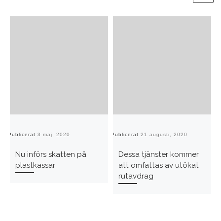
Publicerat
3 maj, 2020
Publicerat
21 augusti, 2020
Pu
Nu införs skatten på
Dessa tjänster kommer
plastkassar
att omfattas av utökat
rutavdrag