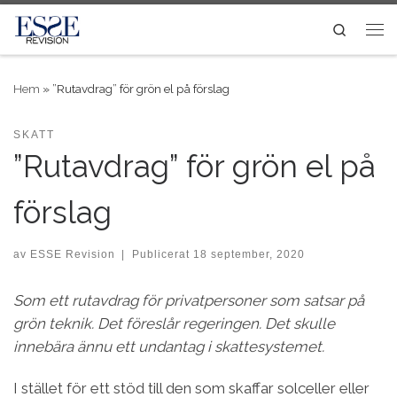
Skip to content
Search
Me
Hem
»
”Rutavdrag” för grön el på förslag
SKATT
”Rutavdrag” för grön el på
förslag
av
ESSE Revision
|
Publicerat
18 september, 2020
Som ett rutavdrag för privatpersoner som satsar på
grön teknik. Det föreslår regeringen. Det skulle
innebära ännu ett undantag i skattesystemet.
I stället för ett stöd till den som skaffar solceller eller