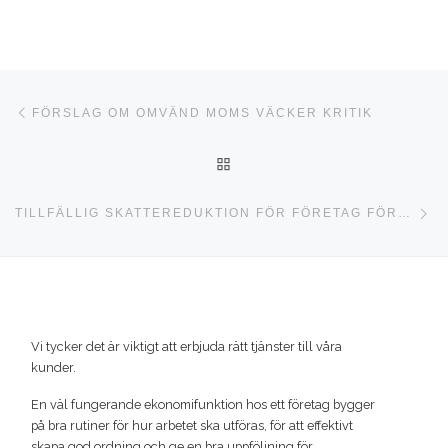
Inläggsnavigering
Föregående inlägg
FÖRSLAG OM OMVÄND MOMS VÄCKER KRITIK
TILLBAKA TILL INLÄGGSLI
Nä
TILLFÄLLIG SKATTEREDUKTION FÖR FÖRETAG FÖRESLÅS
Vi tycker det är viktigt att erbjuda rätt tjänster till våra
kunder.
En väl fungerande ekonomifunktion hos ett företag bygger
på bra rutiner för hur arbetet ska utföras, för att effektivt
skapa god ordning och ge en bra uppföljning för