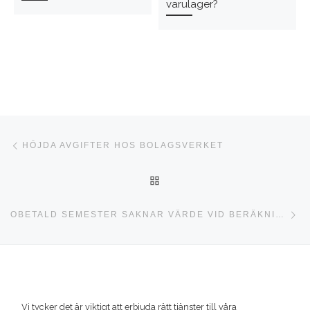
varulager?
Inläggsnavigering
Föregående inlägg
HÖJDA AVGIFTER HOS BOLAGSVERKET
TILLBAKA TILL INLÄGGSLI
Nä
OBETALD SEMESTER SAKNAR VÄRDE VID BERÄKNING AV SJUKPENNINGSGRUNDANDE INKOMST
Vi tycker det är viktigt att erbjuda rätt tjänster till våra