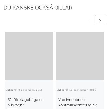
DU KANSKE OCKSÅ GILLAR
Publicerat
9 november, 2019
Publicerat
13 september, 2019
Pu
Får företaget äga en
Vad innebär en
husvagn?
kontrollinventering av