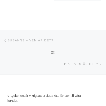
Inläggsnavigering
Föregående inlägg
SUSANNE – VEM ÄR DET?
TILLBAKA TILL INLÄGGSLI
Nä
PIA – VEM ÄR DET?
Vi tycker det är viktigt att erbjuda rätt tjänster till våra
kunder.