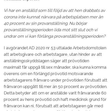
Vi har en anställd som till följd av att hen drabbats av
corona inte kunnat närvara på arbetsplatsen mer än
40 procent av sin provanställ­ning. Nu börjar
provanställningsperioden lida mot sitt slut och vi
undrar om vi kan förlänga provanställ­ningsperioden?
I avgörandet AD 2020 nr 53 uttalade Arbets­domstolen
att arbetsgivare och arbetstagare, utan hinder av att
anställningsskyddslagen säger att prövotiden
maximalt får uppgå till sex månader, ska kunna komma
överens om en förlängd prövo­tid motsvarande
arbetstagarens frånvaro under prövotiden förutsatt att
frånvaron uppgått till mer än 50 procent av prövotiden.
Detta betyder att om er anställde varit frånvarande 60
procent av hens prövotid och haft medicinsk grund för
frånvaron kan ni, förutsatt att arbetstagaren går med