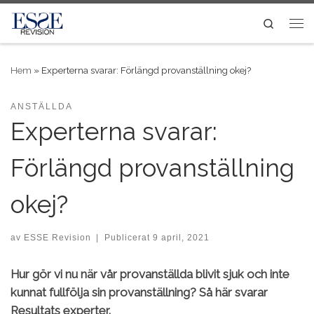
Skip to content
Search
Me
Hem
»
Experterna svarar: Förlängd provanställning okej?
ANSTÄLLDA
Experterna svarar:
Förlängd provanställning
okej?
av
ESSE Revision
|
Publicerat
9 april, 2021
Hur gör vi nu när vår provanställda blivit sjuk och inte
kunnat fullfölja sin provanställning? Så här svarar
Resultats experter.