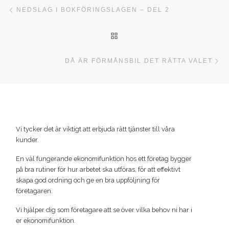
Inläggsnavigering
Föregående inlägg
NEDSLAG I BOKFÖRINGSLAGEN – DEL 2
TILLBAKA TILL INLÄGGSLI
Nä
DÅ ÄR FÖRMÅNSBIL DET RÄTTA VALET
Vi tycker det är viktigt att erbjuda rätt tjänster till våra
kunder.
En väl fungerande ekonomifunktion hos ett företag bygger
på bra rutiner för hur arbetet ska utföras, för att effektivt
skapa god ordning och ge en bra uppföljning för
företagaren.
Vi hjälper dig som företagare att se över vilka behov ni har i
er ekonomifunktion.