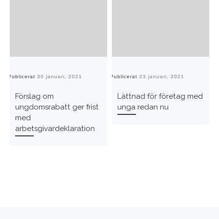
Publicerat
30 januari, 2021
Publicerat
23 januari, 2021
Pu
Förslag om
Lättnad för företag med
ungdomsrabatt ger frist
unga redan nu
med
arbetsgivardeklaration