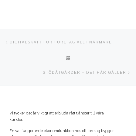
Inläggsnavigering
Föregående inlägg
DIGITALSKATT FÖR FÖRETAG ALLT NÄRMARE
TILLBAKA TILL INLÄGGSLI
Nä
STÖDÅTGÄRDER – DET HÄR GÄLLER
Vi tycker det är viktigt att erbjuda rätt tjänster till våra
kunder.
En väl fungerande ekonomifunktion hos ett företag bygger