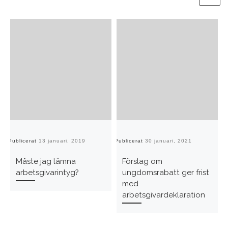
Publicerat
13 januari, 2019
Publicerat
30 januari, 2021
Pu
Måste jag lämna
Förslag om
arbetsgivarintyg?
ungdomsrabatt ger frist
med
arbetsgivardeklaration