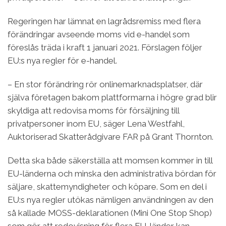
Regeringen har lämnat en lagrådsremiss med flera
förändringar avseende moms vid e-handel som
föreslås träda i kraft 1 januari 2021. Förslagen följer
EU:s nya regler för e-handel.
– En stor förändring rör onlinemarknadsplatser, där
själva företagen bakom plattformarna i högre grad blir
skyldiga att redovisa moms för försäljning till
privatpersoner inom EU, säger Lena Westfahl,
Auktoriserad Skatterådgivare FAR på Grant Thornton.
Detta ska både säkerställa att momsen kommer in till
EU-länderna och minska den administrativa bördan för
säljare, skattemyndigheter och köpare. Som en del i
EU:s nya regler utökas nämligen användningen av den
så kallade MOSS-deklarationen (Mini One Stop Shop)
som gör att redovisning för flera EU-länder kan