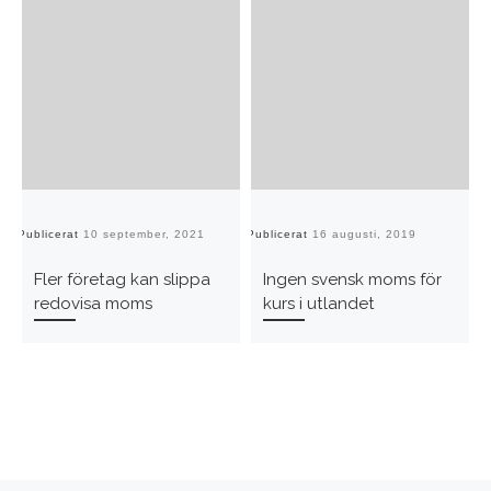
Publicerat
10 september, 2021
Publicerat
16 augusti, 2019
Pu
Fler företag kan slippa
Ingen svensk moms för
redovisa moms
kurs i utlandet