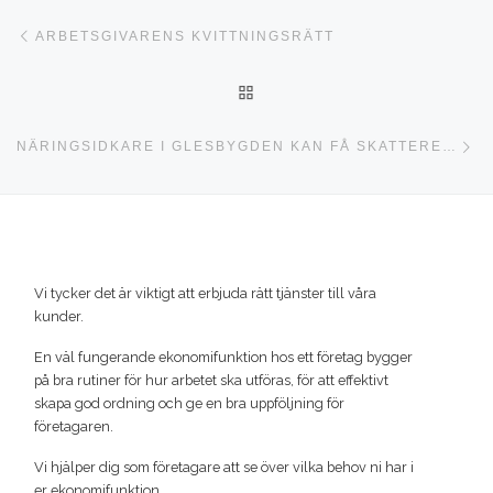
Inläggsnavigering
Föregående inlägg
ARBETSGIVARENS KVITTNINGSRÄTT
TILLBAKA TILL INLÄGGSLI
Nä
NÄRINGSIDKARE I GLESBYGDEN KAN FÅ SKATTEREDUKTION
Vi tycker det är viktigt att erbjuda rätt tjänster till våra
kunder.
En väl fungerande ekonomifunktion hos ett företag bygger
på bra rutiner för hur arbetet ska utföras, för att effektivt
skapa god ordning och ge en bra uppföljning för
företagaren.
Vi hjälper dig som företagare att se över vilka behov ni har i
er ekonomifunktion.