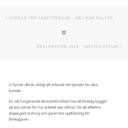
Inläggsnavigering
Föregående inlägg
AVDRAG FÖR ARBETSRESAN – DET HÄR GÄLLER
TILLBAKA TILL INLÄGGSLI
Nä
DEKLARATION 2019 – VIKTIGA DATUM!
Vi tycker det är viktigt att erbjuda rätt tjänster till våra
kunder.
En väl fungerande ekonomifunktion hos ett företag bygger
på bra rutiner för hur arbetet ska utföras, för att effektivt
skapa god ordning och ge en bra uppföljning för
företagaren.