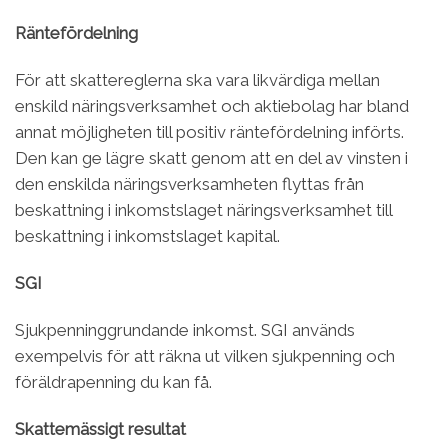
Räntefördelning
För att skattereglerna ska vara likvärdiga mellan
enskild närings­verksamhet och aktiebolag har bland
annat möjligheten till positiv räntefördelning införts.
Den kan ge lägre skatt genom att en del av vinsten i
den enskilda närings­verksam­heten flyttas från
beskattning i inkomstslaget näringsverksamhet till
beskattning i inkomstslaget kapital.
SGI
Sjukpenninggrundande inkomst. SGI används
exempelvis för att räkna ut vilken sjukpenning och
föräldrapenning du kan få.
Skattemässigt resultat