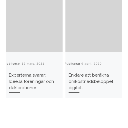
Publicerat
12 mars, 2021
Publicerat
9 april, 2020
Pu
Experterna svarar:
Enklare att beräkna
Ideella föreningar och
omkostnadsbeloppet
deklarationer
digitalt