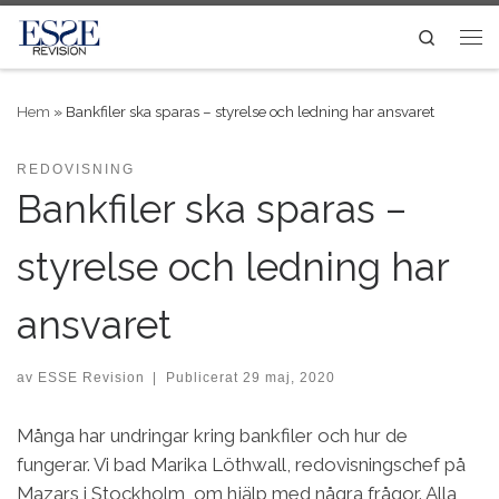
Skip to content
Search
Me
Hem
»
Bankfiler ska sparas – styrelse och ledning har ansvaret
REDOVISNING
Bankfiler ska sparas –
styrelse och ledning har
ansvaret
av
ESSE Revision
|
Publicerat
29 maj, 2020
Många har undringar kring bankfiler och hur de
fungerar. Vi bad Marika Löthwall, redovisningschef på
Mazars i Stockholm, om hjälp med några frågor. Alla