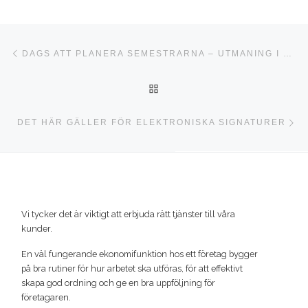
Inläggsnavigering
Föregående inlägg
DAGS ATT PLANERA SEMESTRARNA – UTMANING I CORONATIDER
TILLBAKA TILL INLÄGGSLI
Nä
DET HÄR GÄLLER FÖR ELEKTRONISKA SIGNATURER
Vi tycker det är viktigt att erbjuda rätt tjänster till våra
kunder.
En väl fungerande ekonomifunktion hos ett företag bygger
på bra rutiner för hur arbetet ska utföras, för att effektivt
skapa god ordning och ge en bra uppföljning för
företagaren.