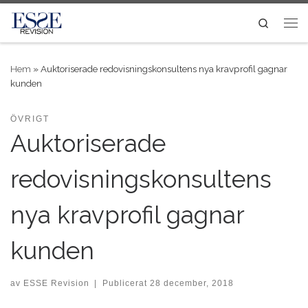
Skip to content
Search
Me
Hem
»
Auktoriserade redovisningskonsultens nya kravprofil gagnar
kunden
ÖVRIGT
Auktoriserade
redovisningskonsultens
nya kravprofil gagnar
kunden
av
ESSE Revision
|
Publicerat
28 december, 2018