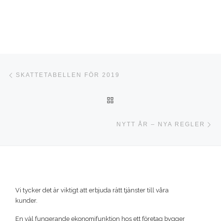
Inläggsnavigering
Föregående inlägg
SKATTETABELLEN FÖR 2019
TILLBAKA TILL INLÄGGSLI
Nä
NYTT ÅR – NYA REGLER
Vi tycker det är viktigt att erbjuda rätt tjänster till våra
kunder.
En väl fungerande ekonomifunktion hos ett företag bygger