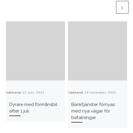
Publicerat
12 juni, 2021
Publicerat
19 november, 2021
Pu
Dyrare med förmånsbil
Banktjänster förnyas
efter 1 juli
med nya vägar för
betalningar